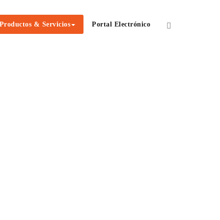
Productos & Servicios
Portal Electrónico
Inicio
/
Circuito Cerrado de Televisòn (CCTV)