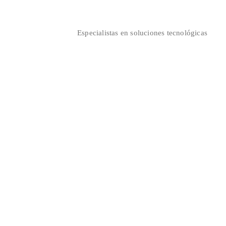
Saltar
al
contenido
Especialistas en soluciones tecnológicas
Circuito Cerrado de
(CCTV)